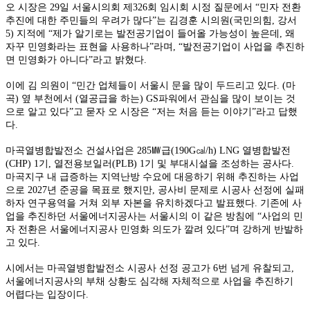
오 시장은 29일 서울시의회 제326회 임시회 시정 질문에서 “민자 전환
추진에 대한 주민들의 우려가 많다”는 김경훈 시의원(국민의힘, 강서
5) 지적에 “제가 알기로는 발전공기업이 들어올 가능성이 높은데, 왜
자꾸 민영화라는 표현을 사용하나”라며, “발전공기업이 사업을 추진하
면 민영화가 아니다”라고 밝혔다.
이에 김 의원이 “민간 업체들이 서울시 문을 많이 두드리고 있다. (마
곡) 옆 부천에서 (열공급을 하는) GS파워에서 관심을 많이 보이는 것
으로 알고 있다”고 묻자 오 시장은 “저는 처음 듣는 이야기”라고 답했
다.
마곡열병합발전소 건설사업은 285㎿급(190G㎈/h) LNG 열병합발전
(CHP) 1기, 열전용보일러(PLB) 1기 및 부대시설을 조성하는 공사다.
마곡지구 내 급증하는 지역난방 수요에 대응하기 위해 추진하는 사업
으로 2027년 준공을 목표로 했지만, 공사비 문제로 시공사 선정에 실패
하자 연구용역을 거쳐 외부 자본을 유치하겠다고 발표했다. 기존에 사
업을 추진하던 서울에너지공사는 서울시의 이 같은 방침에 “사업의 민
자 전환은 서울에너지공사 민영화 의도가 깔려 있다”며 강하게 반발하
고 있다.
시에서는 마곡열병합발전소 시공사 선정 공고가 6번 넘게 유찰되고,
서울에너지공사의 부채 상황도 심각해 자체적으로 사업을 추진하기
어렵다는 입장이다.