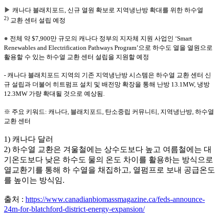
▶
캐나다 블래치포드, 신규 열원 확보로 지역냉난방 확대를 위한 하수열
2)
교환 센터 설립 예정
●
전체 약 $7,900만 규모의 캐나다 정부의 지자체 지원 사업인 ‘Smart
Renewables and Electrification Pathways Program’으로 하수도 열을 열원으로
활용할 수 있는 하수열 교환 센터 설립을 지원할 예정
- 캐나다 블래치포드 지역의 기존 지역냉난방 시스템은 하수열 교환 센터 신
규 설립과 더불어 히트펌프 설치 및 배전망 확장을 통해 난방 13.1MW, 냉방
12.3MW 가량 확대될 것으로 예상됨.
※ 주요 키워드: 캐나다, 블래치포드, 탄소중립 커뮤니티, 지역냉난방, 하수열
교환 센터
1) 캐나다 달러
2) 하수열 교환은 겨울철에는 상수도보다 높고 여름철에는 대
기온도보다 낮은 하수도 물의 온도 차이를 활용하는 방식으로
열교환기를 통해 하 수열을 채집하고, 열펌프로 보내 공급온도
를 높이는 방식임.
출처 :
https://www.canadianbiomassmagazine.ca/feds-announce-
24m-for-blatchford-district-energy-expansion/